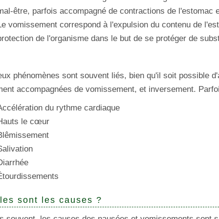
mal-être, parfois accompagné de contractions de l'estomac e
Le vomissement correspond à l'expulsion du contenu de l'est
protection de l'organisme dans le but de se protéger de subs
ux phénomènes sont souvent liés, bien qu'il soit possible d
ment accompagnées de vomissement, et inversement. Parfois,
Accélération du rythme cardiaque
Hauts le cœur
Blêmissement
Salivation
Diarrhée
Étourdissements
les sont les causes ?
us souvent, les causes des nausées et vomissements sont s