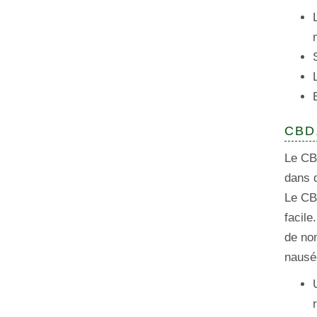
CBD,
Le CBD
dans 
Le CB
facile
de nom
nausé