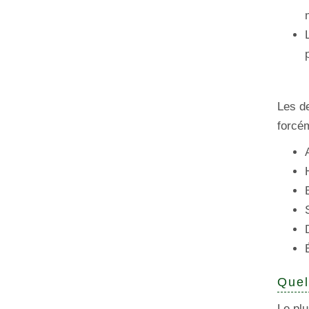
Les de
forcé
Quel
Le pl