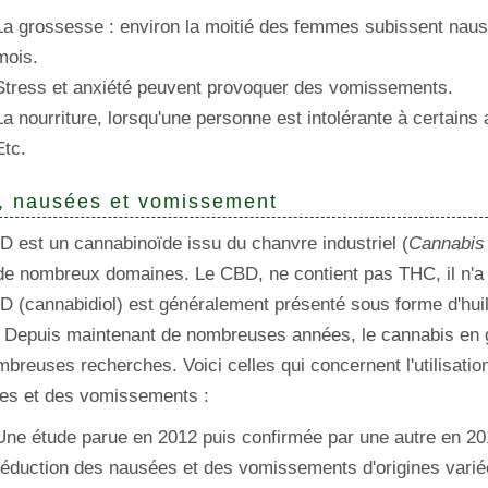
La grossesse : environ la moitié des femmes subissent nau
mois.
Stress et anxiété peuvent provoquer des vomissements.
La nourriture, lorsqu'une personne est intolérante à certains
Etc.
 nausées et vomissement
 est un cannabinoïde issu du chanvre industriel (
Cannabis
de nombreux domaines. Le CBD, ne contient pas THC, il n'a 
D (cannabidiol) est généralement présenté sous forme d'hu
. Depuis maintenant de nombreuses années, le cannabis en gé
breuses recherches. Voici celles qui concernent l'utilisati
es et des vomissements :
Une étude parue en 2012 puis confirmée par une autre en 20
réduction des nausées et des vomissements d'origines variée